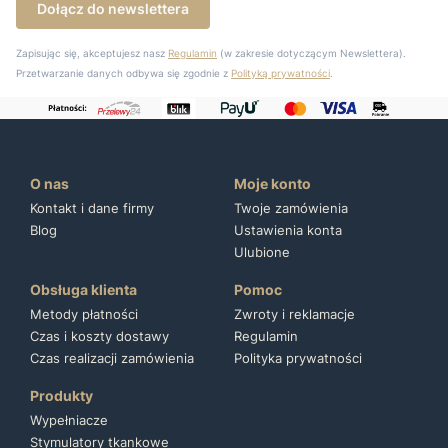
Dołącz do newslettera
Zapisując się, akceptujesz nasz
Regulamin
(w zakresie dotyczącym Newslettera).
Przetwarzanie danych odbywa się zgodnie z
Polityką prywatności
.
O nas
Moje konto
Kontakt i dane firmy
Twoje zamówienia
Blog
Ustawienia konta
Ulubione
Obsługa klienta
Pomoc
Metody płatności
Zwroty i reklamacje
Czas i koszty dostawy
Regulamin
Czas realizacji zamówienia
Polityka prywatności
Produkty
Wypełniacze
Stymulatory tkankowe