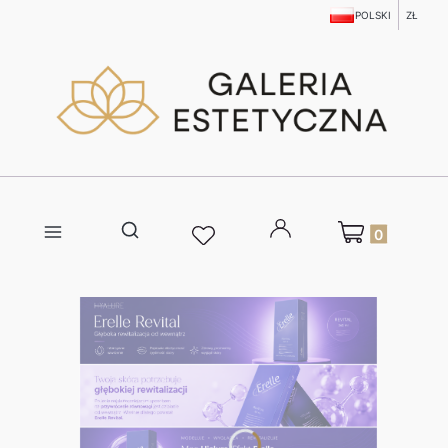
POLSKI
ZŁ
Produkty w kosz
Otwórz wyszukiwarkę