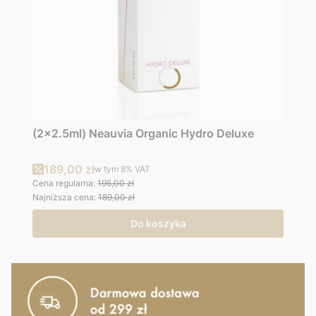
(2x2.5ml) Neauvia Organic Hydro Deluxe
Cena promocyjna brutto
189,00 zł
w tym
8%
VAT
Cena regularna:
195,00 zł
Najniższa cena:
189,00 zł
Do koszyka