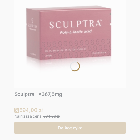
Sculptra 1x367,5mg
Cena promocyjna
594,00 zł
Najniższa cena:
594,00 zł
Do koszyka