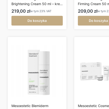
Brightening Cream 50 ml – krem
Firming Cream 50 m
rozświetlający i wyrównujący
krem liftingujący
Cena brutto
Cena brutto
219,00 zł
209,00 zł
w tym
23%
VAT
w tym
2
koloryt skóry
Do koszyka
Do koszyka
Mesoestetic Blemiderm
Mesoestetic Cosme