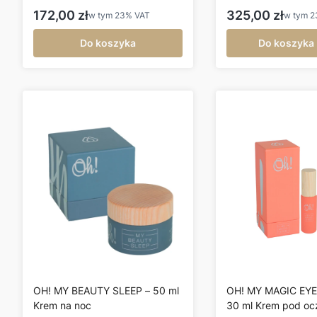
podrażnienia
Cena brutto
Cena brutto
172,00 zł
325,00 zł
w tym
23%
VAT
w tym
2
Do koszyka
Do koszyka
OH! MY BEAUTY SLEEP – 50 ml
OH! MY MAGIC EYE
Krem na noc
30 ml Krem pod oc