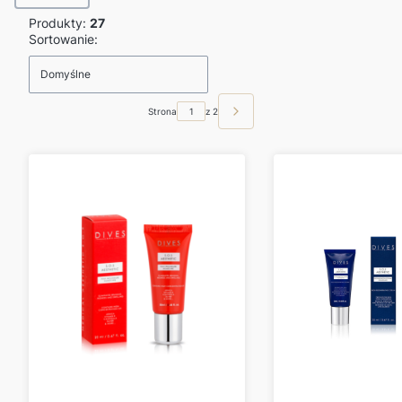
Produkty:
27
Lista produktów
Sortowanie:
Domyślne
Strona
z 2
Następne produkty