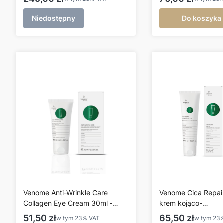
Niedostępny
Do koszyka
Venome Anti-Wrinkle Care
Venome Cica Repair
Collagen Eye Cream 30ml -
krem kojąco-
Krem pod oczy z kolagenem
regenerujący 60ml
Cena brutto
Cena brutto
51,50 zł
65,50 zł
w tym
23%
VAT
w tym
23