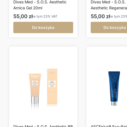
Dives Med - S.O.S. Aesthetic
Dives Med - S.O.S.
Arnica Gel 20ml
Aesthetic Regenera
Cream 20ml
Cena brutto
Cena brutto
55,00 zł
55,00 zł
w tym
23%
VAT
w tym
23
Do koszyka
Do koszyka
Dives Med - S.O.S. Aesthetic BB
ASCEplus® Exo-Pai