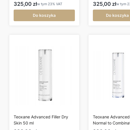
Cena brutto
Cena brutto
325,00 zł
325,00 zł
w tym
23%
VAT
w tym
2
Do koszyka
Do koszyka
Teoxane Advanced Filler Dry
Teoxane Advanced F
Skin 50 ml
Normal to Combina
Skin 50 ml