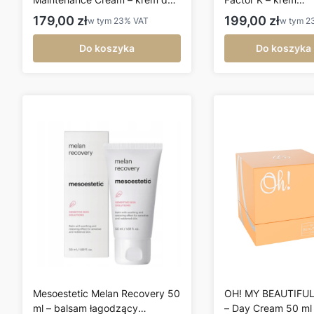
skóry wrażliwej i naczynkowej
regenerująco-nawil
Cena brutto
Cena brutto
179,00 zł
199,00 zł
w tym
23%
VAT
w tym
2
50 ml
50 ml
Do koszyka
Do koszyka
Mesoestetic Melan Recovery 50
OH! MY BEAUTIFUL
ml – balsam łagodzący
– Day Cream 50 ml