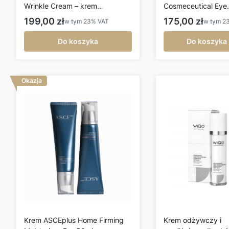
Wrinkle Cream – krem
Cosmeceutical Eye
przeciwzmarszczkowy 45 g
Cream 15 ml – kre
Cena brutto
Cena brutto
199,00 zł
175,00 zł
w tym
23%
VAT
w tym
2
oczy z peptydami
Do koszyka
Do koszyka
Okazja
Krem ASCEplus Home Firming
Krem odżywczy i