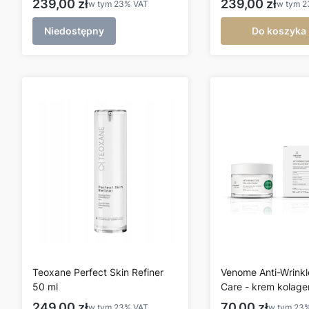
Cena brutto
Cena brutto
239,00 zł
239,00 zł
w tym
23%
VAT
w tym
2
Niedostępny
Do koszyka
Teoxane Perfect Skin Refiner
Venome Anti-Wrinkl
50 ml
Care - krem kolag
50ml
Cena brutto
Cena brutto
249,00 zł
70,00 zł
w tym
23%
VAT
w tym
23