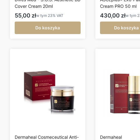
Cover Cream 20ml
Cream PRO 50 ml
Cena brutto
Cena brutto
55,00 zł
430,00 zł
w tym
23%
VAT
w tym
Do koszyka
Do koszyka
Dermaheal Cosmeceutical Anti-
Dermaheal