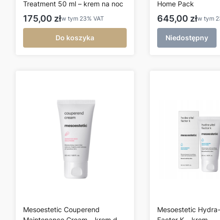
Treatment 50 ml – krem na noc
Home Pack
Cena brutto
Cena brutto
175,00 zł
645,00 zł
w tym
23%
VAT
w tym
Do koszyka
Niedostępny
Mesoestetic Couperend
Mesoestetic Hydra-
Maintenance Cream – krem do
Factor K – krem