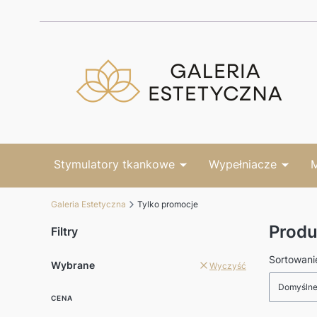
Stymulatory tkankowe
Wypełniacze
M
Galeria Estetyczna
Tylko promocje
Produ
Filtry
Lista 
Sortowani
Wybrane
Wyczyść
Domyśln
CENA