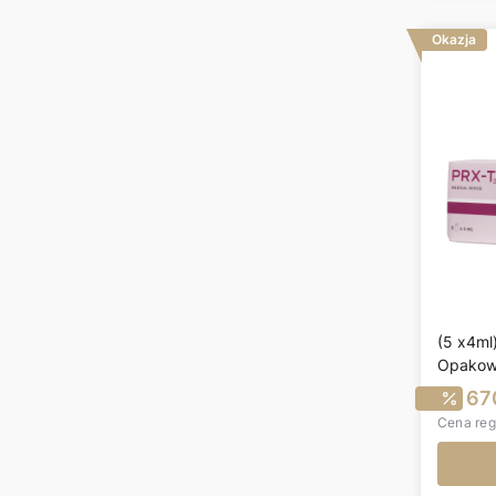
Okazja
(5 x4ml
Opakow
C
670
Cena reg