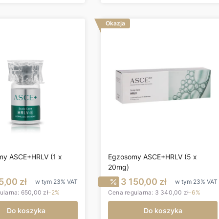
Okazja
my ASCE+HRLV (1 x
Egzosomy ASCE+HRLV (5 x
20mg)
ena promocyjna brutto
Cena promocyjna br
5,00 zł
3 150,00 zł
w tym
23%
VAT
w tym
23%
VAT
ularna:
650,00 zł
-2%
Cena regularna:
3 340,00 zł
-6%
Do koszyka
Do koszyka