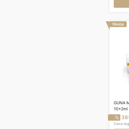
Okazja
GUNA M
10x2ml
C
38
Cena reg