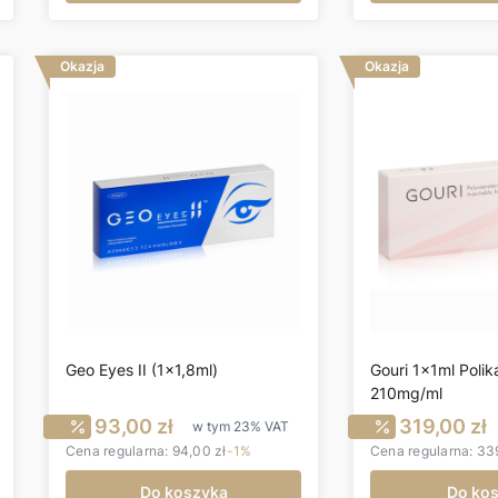
Okazja
Okazja
Geo Eyes II (1x1,8ml)
Gouri 1x1ml Polik
210mg/ml
utto
Cena promocyjna brutto
Cena pr
93,00 zł
319,00 zł
w tym
23%
VAT
Cena regularna:
94,00 zł
-1%
Cena regularna:
339
Do koszyka
Do ko