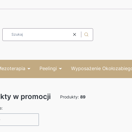
Wyczyść
Szukaj
ezoterapia
Peelingi
Wyposażenie Okołozabieg
kty w promocji
Produkty:
89
produktów
e:
e