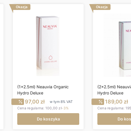
Okazja
Okazja
(1x2.5ml) Neauvia Organic
(2x2.5ml) Neauvi
Hydro Deluxe
Hydro Deluxe
utto
Cena promocyjna brutto
Cena pr
97,00 zł
189,00 zł
w tym
8%
VAT
Cena regularna:
100,00 zł
-3%
Cena regularna:
195
Do koszyka
Do ko