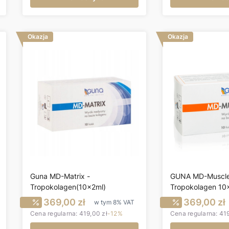
Okazja
Okazja
Guna MD-Matrix -
GUNA MD-Muscle
Tropokolagen(10x2ml)
Tropokolagen 10
utto
Cena promocyjna brutto
Cena pr
369,00 zł
369,00 zł
w tym
8%
VAT
Cena regularna:
419,00 zł
-12%
Cena regularna:
419