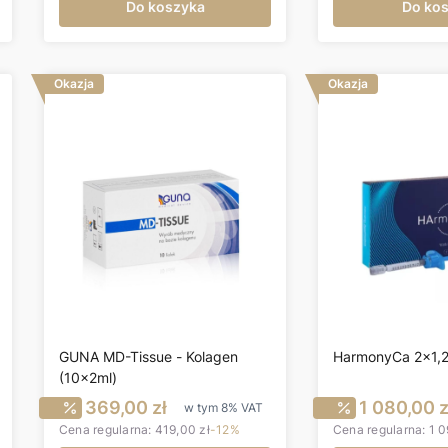
Do koszyka
Do ko
Okazja
Okazja
GUNA MD-Tissue - Kolagen
HarmonyCa 2x1,25
(10x2ml)
utto
Cena promocyjna brutto
Cena pr
369,00 zł
1 080,00 z
w tym
8%
VAT
Cena regularna:
419,00 zł
-12%
Cena regularna:
1 0