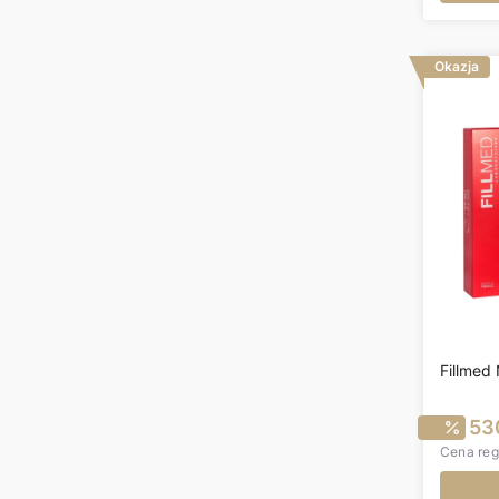
Okazja
Fillmed
C
530
Cena reg