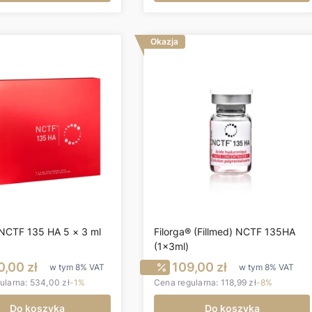
Okazja
 NCTF 135 HA 5 × 3 ml
Filorga® (Fillmed) NCTF 135HA
(1x3ml)
ena promocyjna brutto
Cena promocyjna br
,00 zł
109,00 zł
w tym
8%
VAT
w tym
8%
VAT
ularna:
534,00 zł
-1%
Cena regularna:
118,99 zł
-8%
Do koszyka
Do koszyka