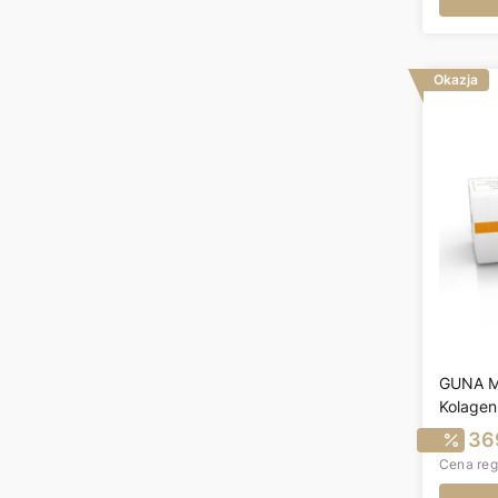
Okazja
GUNA M
Kolagen
C
36
Cena reg