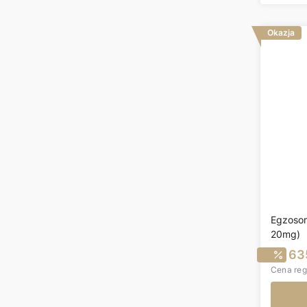
Okazja
Egzoso
20mg)
C
63
Cena reg