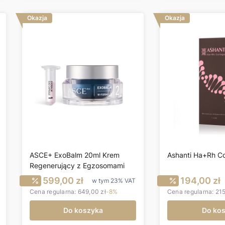
Okazja
Okazja
ASCE+ ExoBalm 20ml Krem
Ashanti Ha+Rh Co
Regenerujący z Egzosomami
utto
Cena promocyjna brutto
Cena pr
599,00 zł
194,00 zł
w tym
23%
VAT
Cena regularna:
649,00 zł
-8%
Cena regularna:
215
Do koszyka
Do ko