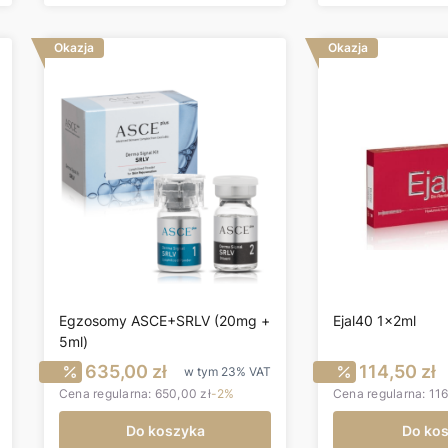
Okazja
Okazja
Egzosomy ASCE+SRLV (20mg +
Ejal40 1x2ml
5ml)
utto
Cena promocyjna brutto
Cena pr
635,00 zł
114,50 zł
w tym
23%
VAT
Cena regularna:
650,00 zł
-2%
Cena regularna:
116
Do koszyka
Do ko