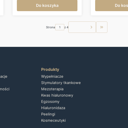
Do koszyka
Do ko
Następna
Strona
z 4
Przejdź do os
Produkty
macje
Wypełniacze
Stymulatory tkankowe
tności
Mezoterapia
Kwas hialuronowy
Egzosomy
Hialuronidaza
Peelingi
Kosmeceutyki