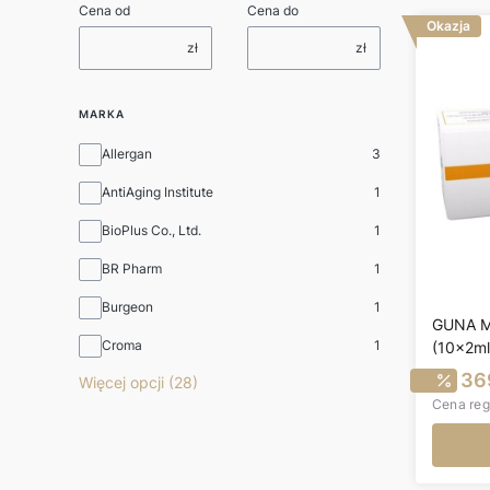
Cena od
Cena do
Okazja
zł
zł
MARKA
Marka
Allergan
3
AntiAging Institute
1
BioPlus Co., Ltd.
1
BR Pharm
1
Burgeon
1
GUNA M
Croma
1
(10x2ml
C
36
Więcej opcji (28)
Cena reg