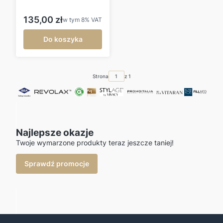
Cena brutto
135,00 zł
w tym
8%
VAT
Do koszyka
Strona
z 1
Najlepsze okazje
Twoje wymarzone produkty teraz jeszcze taniej!
Sprawdź promocje