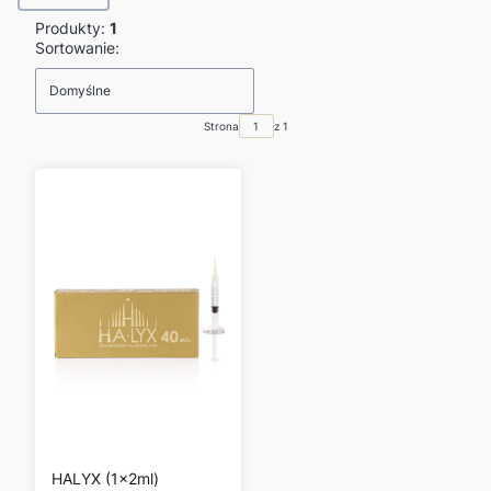
Produkty:
1
Lista produktów
Sortowanie:
Domyślne
Strona
z 1
HALYX (1x2ml)