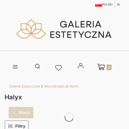
POLSKI
ZŁ
Produkty w kosz
Otwórz wyszukiwarkę
Galeria Estetyczna
Mezoterapia
Marki
Halyx
Marki
Filtry