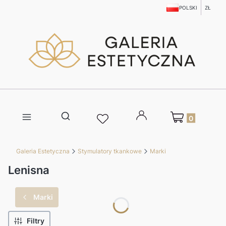
POLSKI
ZŁ
Produkty w kosz
Otwórz wyszukiwarkę
Galeria Estetyczna
Stymulatory tkankowe
Marki
Lenisna
Marki
Filtry