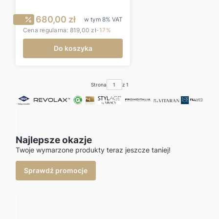
Cena promocyjna brutto
680,00 zł
w tym
8%
VAT
Cena regularna:
819,00 zł
-17%
Do koszyka
Strona
z 1
Najlepsze okazje
Twoje wymarzone produkty teraz jeszcze taniej!
Sprawdź promocje