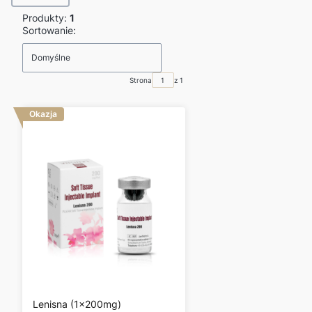
Produkty:
1
Lista produktów
Sortowanie:
Domyślne
Strona
z 1
Okazja
Lenisna (1x200mg)