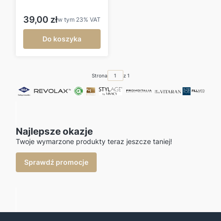
Cena brutto
39,00 zł
w tym
23%
VAT
Do koszyka
Strona
z 1
Najlepsze okazje
Twoje wymarzone produkty teraz jeszcze taniej!
Sprawdź promocje