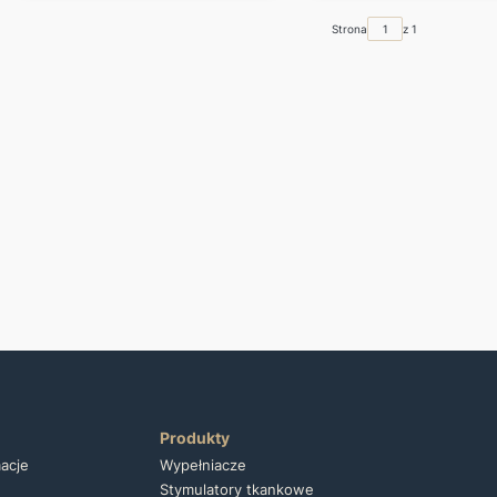
Strona
z 1
Produkty
macje
Wypełniacze
Stymulatory tkankowe