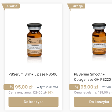
Okazja
Okazja
PBSerum Slim+ Lipase PB500
PBSerum Smooth+
Colagenase GH PB220
to
Cena promocyjna brutto
Cena promoc
95,00 zł
95,00 zł
w tym
23%
VAT
w tym
Cena regularna:
129,00 zł
-26%
Cena regularna:
129,00 zł
Do koszyka
Do koszyka