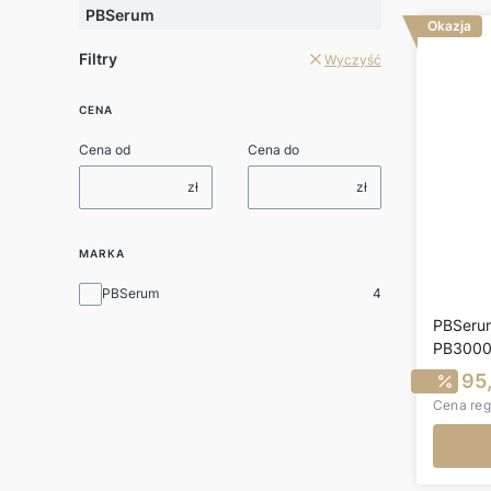
PBSerum
Okazja
Filtry
Wyczyść
CENA
Cena od
Cena do
zł
zł
MARKA
Marka
PBSerum
4
PBSerum
PB300
C
95,
Cena reg