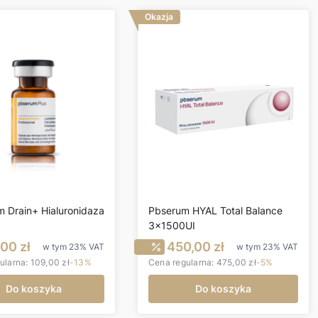
Okazja
 Drain+ Hialuronidaza
Pbserum HYAL Total Balance
0
3x1500UI
ena promocyjna brutto
Cena promocyjna brut
00 zł
450,00 zł
w tym
23%
VAT
w tym
23%
VAT
ularna:
109,00 zł
-13%
Cena regularna:
475,00 zł
-5%
Do koszyka
Do koszyka