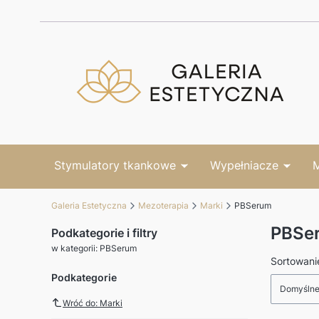
Stymulatory tkankowe
Wypełniacze
M
Galeria Estetyczna
Mezoterapia
Marki
PBSerum
PBSe
Podkategorie i filtry
w kategorii: PBSerum
Lista 
Sortowani
Podkategorie
Domyśln
Wróć do: Marki