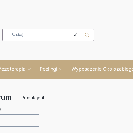
Wyczyść
Szukaj
ezoterapia
Peelingi
Wyposażenie Okołozabieg
rum
Produkty:
4
produktów
e:
e