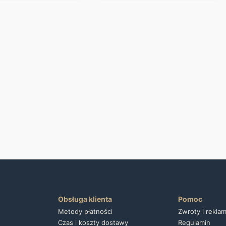
Obsługa klienta
Pomoc
Metody płatności
Zwroty i rekla
Czas i koszty dostawy
Regulamin