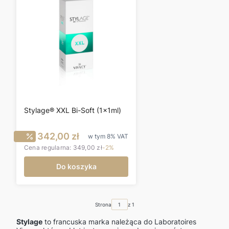
Stylage® XXL Bi-Soft (1x1ml)
Cena promocyjna brutto
342,00 zł
w tym
8%
VAT
Cena regularna:
349,00 zł
-2%
Do koszyka
Strona
z 1
Stylage
to francuska marka należąca do Laboratoires