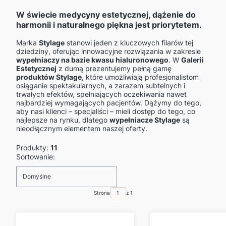
W świecie
medycyny estetycznej
, dążenie do
harmonii i naturalnego piękna jest priorytetem.
Marka
Stylage
stanowi jeden z kluczowych filarów tej
dziedziny, oferując innowacyjne rozwiązania w zakresie
wypełniaczy na bazie kwasu hialuronowego
. W
Galerii
Estetycznej
z dumą prezentujemy pełną gamę
produktów Stylage
, które umożliwiają profesjonalistom
osiąganie spektakularnych, a zarazem subtelnych i
trwałych efektów, spełniających oczekiwania nawet
najbardziej wymagających pacjentów. Dążymy do tego,
aby nasi klienci – specjaliści – mieli dostęp do tego, co
najlepsze na rynku, dlatego
wypełniacze Stylage
są
nieodłącznym elementem naszej oferty.
Produkty:
11
Lista produktów
Sortowanie:
Domyślne
Strona
z 1