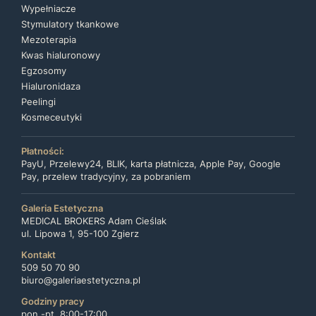
Wypełniacze
Stymulatory tkankowe
Mezoterapia
Kwas hialuronowy
Egzosomy
Hialuronidaza
Peelingi
Kosmeceutyki
Płatności:
PayU, Przelewy24, BLIK, karta płatnicza, Apple Pay, Google
Pay, przelew tradycyjny, za pobraniem
Galeria Estetyczna
MEDICAL BROKERS Adam Cieślak
ul. Lipowa 1, 95-100 Zgierz
Kontakt
509 50 70 90
biuro@galeriaestetyczna.pl
Godziny pracy
pon.-pt. 8:00-17:00