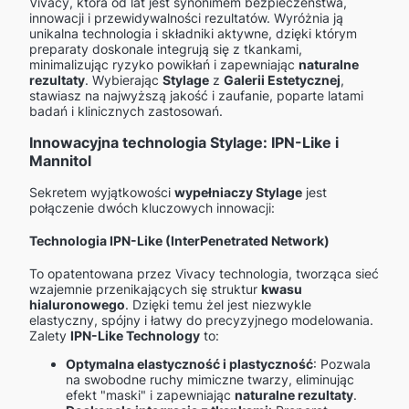
Vivacy, która od lat jest synonimem bezpieczeństwa,
innowacji i przewidywalności rezultatów. Wyróżnia ją
unikalna technologia i składniki aktywne, dzięki którym
preparaty doskonale integrują się z tkankami,
minimalizując ryzyko powikłań i zapewniając
naturalne
rezultaty
. Wybierając
Stylage
z
Galerii Estetycznej
,
stawiasz na najwyższą jakość i zaufanie, poparte latami
badań i klinicznych zastosowań.
Innowacyjna technologia Stylage: IPN-Like i
Mannitol
Sekretem wyjątkowości
wypełniaczy Stylage
jest
połączenie dwóch kluczowych innowacji:
Technologia IPN-Like (InterPenetrated Network)
To opatentowana przez Vivacy technologia, tworząca sieć
wzajemnie przenikających się struktur
kwasu
hialuronowego
. Dzięki temu żel jest niezwykle
elastyczny, spójny i łatwy do precyzyjnego modelowania.
Zalety
IPN-Like Technology
to:
Optymalna elastyczność i plastyczność
: Pozwala
na swobodne ruchy mimiczne twarzy, eliminując
efekt "maski" i zapewniając
naturalne rezultaty
.