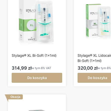
Stylage® XL Bi-Soft (1x1ml)
Stylage® XL Lidocai
Bi-Soft (1x1ml)
Cena brutto
Cena brutto
314,99 zł
320,00 zł
w tym
8%
VAT
w tym
8
Do koszyka
Do koszyka
Okazja