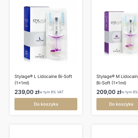
Stylage® L Lidocaine Bi-Soft
Stylage® M Lidocain
(1x1ml)
Bi-Soft (1x1ml)
Cena brutto
Cena brutto
239,00 zł
209,00 zł
w tym
8%
VAT
w tym
8
Do koszyka
Do koszyka