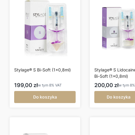
Stylage® S Bi-Soft (1x0,8ml)
Stylage® S Lidocain
Bi-Soft (1x0,8ml)
Cena brutto
Cena brutto
199,00 zł
200,00 zł
w tym
8%
VAT
w tym
8
Do koszyka
Do koszyka