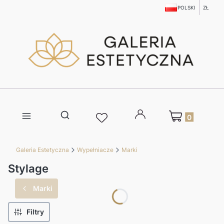
POLSKI
ZŁ
Produkty w kosz
Otwórz wyszukiwarkę
Galeria Estetyczna
Wypełniacze
Marki
Stylage
Marki
Filtry