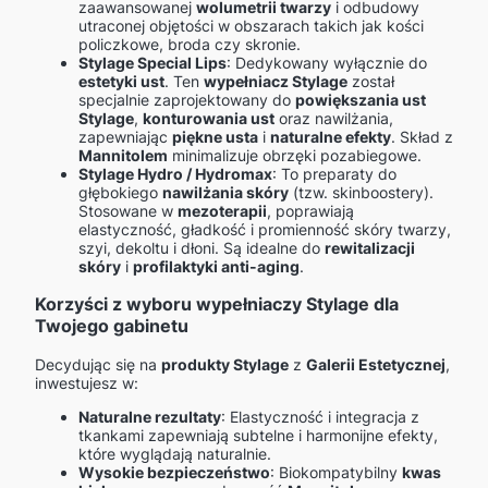
zaawansowanej
wolumetrii twarzy
i odbudowy
utraconej objętości w obszarach takich jak kości
policzkowe, broda czy skronie.
Stylage Special Lips
: Dedykowany wyłącznie do
estetyki ust
. Ten
wypełniacz Stylage
został
specjalnie zaprojektowany do
powiększania ust
Stylage
,
konturowania ust
oraz nawilżania,
zapewniając
piękne usta
i
naturalne efekty
. Skład z
Mannitolem
minimalizuje obrzęki pozabiegowe.
Stylage Hydro / Hydromax
: To preparaty do
głębokiego
nawilżania skóry
(tzw. skinboostery).
Stosowane w
mezoterapii
, poprawiają
elastyczność, gładkość i promienność skóry twarzy,
szyi, dekoltu i dłoni. Są idealne do
rewitalizacji
skóry
i
profilaktyki anti-aging
.
Korzyści z wyboru wypełniaczy Stylage dla
Twojego gabinetu
Decydując się na
produkty Stylage
z
Galerii Estetycznej
,
inwestujesz w:
Naturalne rezultaty
: Elastyczność i integracja z
tkankami zapewniają subtelne i harmonijne efekty,
które wyglądają naturalnie.
Wysokie bezpieczeństwo
: Biokompatybilny
kwas