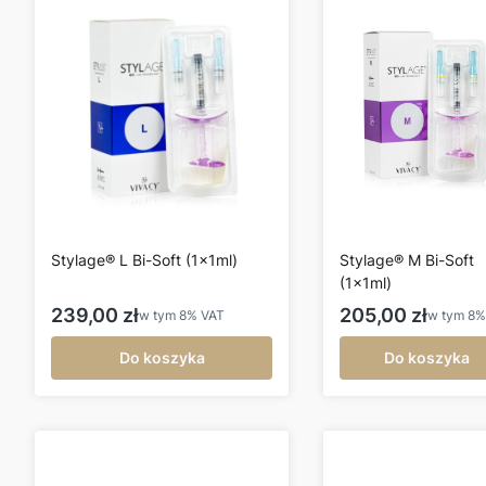
Stylage® L Bi-Soft (1x1ml)
Stylage® M Bi-Soft
(1x1ml)
Cena brutto
Cena brutto
239,00 zł
205,00 zł
w tym
8%
VAT
w tym
8
Do koszyka
Do koszyka