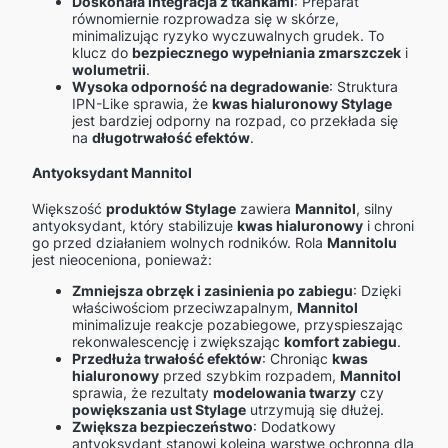
Doskonała integracja z tkankami
: Preparat
równomiernie rozprowadza się w skórze,
minimalizując ryzyko wyczuwalnych grudek. To
klucz do
bezpiecznego wypełniania zmarszczek
i
wolumetrii
.
Wysoka odporność na degradowanie
: Struktura
IPN-Like sprawia, że
kwas hialuronowy Stylage
jest bardziej odporny na rozpad, co przekłada się
na
długotrwałość efektów
.
Antyoksydant Mannitol
Większość
produktów Stylage
zawiera
Mannitol
, silny
antyoksydant, który stabilizuje
kwas hialuronowy
i chroni
go przed działaniem wolnych rodników. Rola
Mannitolu
jest nieoceniona, ponieważ:
Zmniejsza obrzęk i zasinienia po zabiegu
: Dzięki
właściwościom przeciwzapalnym,
Mannitol
minimalizuje reakcje pozabiegowe, przyspieszając
rekonwalescencję i zwiększając
komfort zabiegu
.
Przedłuża trwałość efektów
: Chroniąc
kwas
hialuronowy
przed szybkim rozpadem,
Mannitol
sprawia, że rezultaty
modelowania twarzy
czy
powiększania ust Stylage
utrzymują się dłużej.
Zwiększa bezpieczeństwo
: Dodatkowy
antyoksydant stanowi kolejną warstwę ochronną dla