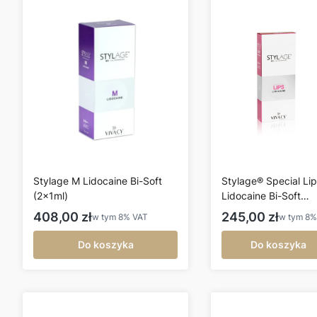
Stylage M Lidocaine Bi-Soft
Stylage® Special Li
(2x1ml)
Lidocaine Bi-Soft
(1x1ml)
Cena brutto
Cena brutto
408,00 zł
245,00 zł
w tym
8%
VAT
w tym
8
Do koszyka
Do koszyka