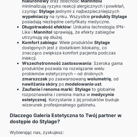
hialuronowy
oraz obecność
Mannitolu
minimalizują ryzyko reakcji alergicznych i powikłań,
czyniąc
Stylage
jednymi z najbezpieczniejszych
wypełniaczy
na rynku. Wszystkie
produkty Stylage
posiadają niezbędne certyfikaty medyczne.
Długotrwałość efektów
: Unikalna technologia IPN-
Like i
Mannitol
sprawiają, że efekty zabiegów
utrzymują się dłużej.
Komfort zabiegu
: Wiele produktów
Stylage
dostępnych jest z dodatkiem lidokainy, co
znacząco zwiększa komfort pacjenta podczas
iniekcji.
Wszechstronność zastosowania
: Szeroka gama
produktów pozwala na rozwiązanie wielu
problemów estetycznych – od drobnych
zmarszczek
po zaawansowaną
wolumetrię
, od
nawilżania skóry
po
modelowanie ust
.
Zaufanie i renoma marki
:
Stylage
to globalnie
rozpoznawalna i ceniona marka w
medycynie
estetycznej
. Korzystanie z jej produktów buduje
wizerunek profesjonalnego gabinetu.
Dlaczego Galeria Estetyczna to Twój partner w
dostępie do Stylage?
Wybierając nas, zyskujesz: