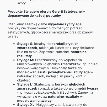
skóry.
Produkty Stylage w ofercie Galerii Estetycznej –
dopasowane do każdej potrzeby
Oferujemy szeroką gamę
wypełniaczy Stylage
,
precyzyjnie dopasowanych do różnych potrzeb
estetycznych, głębokości
zmarszczek
oraz obszarów
twarzy:
Stylage S
: Idealny do
korekcji płytkich
zmarszczek
, takich jak kurze łapki czy delikatne
linie na czole. Zapewnia subtelne,
naturalne
rezultaty
.
Stylage M
: Przeznaczony do wypełniania
umiarkowanych i głębokich
zmarszczek
, np. bruzd
nosowo-wargowych. Doskonały także do
modelowania ust
i
powiększania ust Stylage
w
naturalny sposób, nadając im piękny kontur i
objętość.
Stylage L
: Skuteczny w
korekcji głębokich
zmarszczek
i bruzd, a także do
wolumetrii twarzy
(np. kości policzkowych, linii żuchwy). Zapewnia
wyraźne, ale wciąż
naturalne rezultaty
w
modelowaniu twarzy
.
Stylage XL
: Najgęstszy z serii, stworzony do