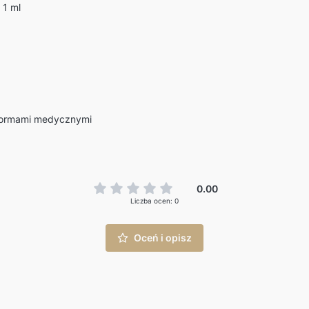
 1 ml
 normami medycznymi
0.00
Liczba ocen: 0
Oceń i opisz