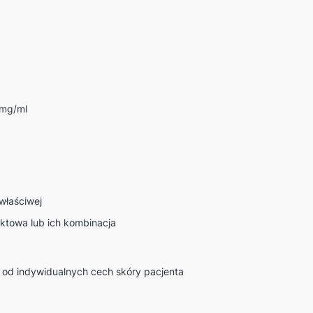
 mg/ml
właściwej
nktowa lub ich kombinacja
i od indywidualnych cech skóry pacjenta