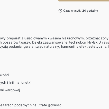
Czas wysyłki:
24 godziny
owy preparat z usieciowanym kwasem hialuronowym, przeznaczony d
bszarów twarzy. Dzięki zaawansowanej technologii Hy-BRID i syst
ecyzją podania, gwarantując naturalny, harmonijny efekt estetyczny. 
okości
 i linii marionetki
eni wargowej
bszarach podatnych na utratę jędrności