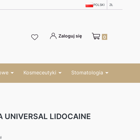
POLSKI
ZŁ
Produkty w koszyku: 0
Zaloguj się
owe
Kosmeceutyki
Stomatologia
A UNIVERSAL LIDOCAINE
0)