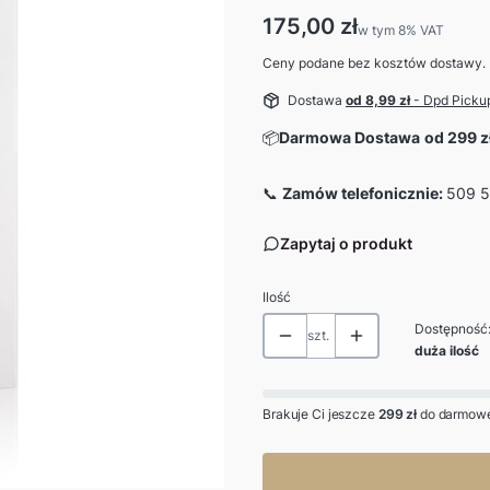
Cena
175,00 zł
w tym 8% VAT
w tym
8%
VAT
Ceny podane bez kosztów dostawy.
Dostawa
od 8,99 zł
- Dpd Picku
📦
Darmowa Dostawa
od 299 z
📞
Zamów telefonicznie:
509 5
Zapytaj o produkt
Ilość
Dostępność
szt.
duża ilość
Brakuje Ci jeszcze
299 zł
do darmowe