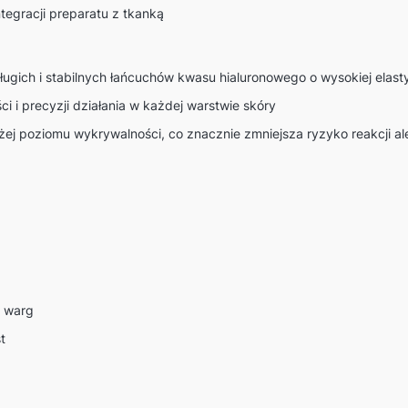
ntegracji preparatu z tkanką
ługich i stabilnych łańcuchów kwasu hialuronowego o wysokiej elasty
i i precyzji działania w każdej warstwie skóry
żej poziomu wykrywalności, co znacznie zmniejsza ryzyko reakcji al
u warg
t