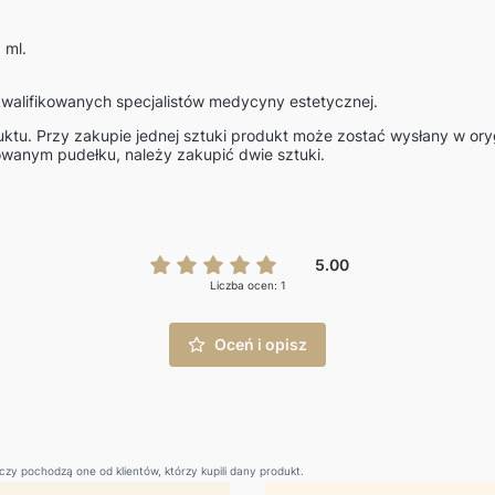
 ml.
walifikowanych specjalistów medycyny estetycznej.
duktu. Przy zakupie jednej sztuki produkt może zostać wysłany w or
owanym pudełku, należy zakupić dwie sztuki.
5.00
Liczba ocen: 1
Oceń i opisz
zy pochodzą one od klientów, którzy kupili dany produkt.