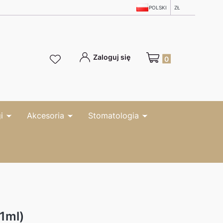
POLSKI
ZŁ
Produkty w koszyku: 0
Zaloguj się
i
Akcesoria
Stomatologia
(1ml)