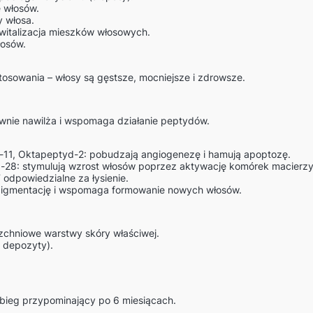
 włosów.
y włosa.
ewitalizacja mieszków włosowych.
łosów.
tosowania – włosy są gęstsze, mocniejsze i zdrowsze.
wnie nawilża i wspomaga działanie peptydów.
11, Oktapeptyd-2: pobudzają angiogenezę i hamują apoptozę.
28: stymulują wzrost włosów poprzez aktywację komórek macierzy
odpowiedzialne za łysienie.
pigmentację i wspomaga formowanie nowych włosów.
chniowe warstwy skóry właściwej.
 depozyty).
abieg przypominający po 6 miesiącach.