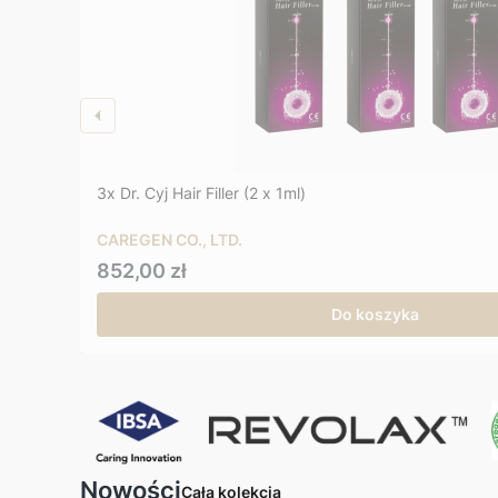
3x Dr. Cyj Hair Filler (2 x 1ml)
CAREGEN CO., LTD.
Cena
852,00 zł
Do koszyka
Nowości
Cała kolekcja