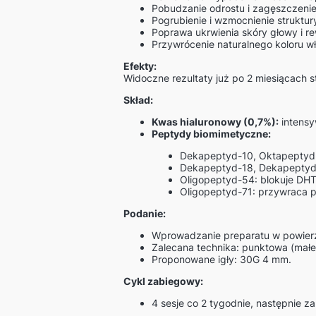
Pobudzanie odrostu i zagęszczenie
Pogrubienie i wzmocnienie struktur
Poprawa ukrwienia skóry głowy i r
Przywrócenie naturalnego koloru w
Efekty:
Widoczne rezultaty już po 2 miesiącach s
Skład:
Kwas hialuronowy (0,7%):
intensy
Peptydy biomimetyczne:
Dekapeptyd-10, Oktapeptyd-
Dekapeptyd-18, Dekapeptyd-
Oligopeptyd-54: blokuje DHT 
Oligopeptyd-71: przywraca 
Podanie:
Wprowadzanie preparatu w powierz
Zalecana technika: punktowa (małe
Proponowane igły: 30G 4 mm.
Cykl zabiegowy:
4 sesje co 2 tygodnie, następnie z