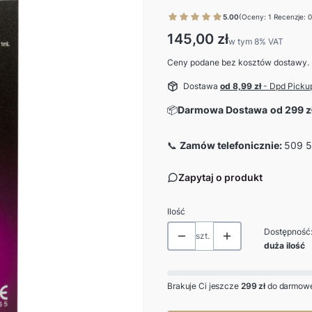
5.00
(Oceny: 1 Recenzje: 0
Cena
145,00 zł
w tym 8% VAT
w tym
8%
VAT
Ceny podane bez kosztów dostawy.
Dostawa
od 8,99 zł
- Dpd Picku
📦
Darmowa Dostawa
od 299 z
📞
Zamów telefonicznie:
509 5
Zapytaj o produkt
Ilość
Dostępność
szt.
duża ilość
Brakuje Ci jeszcze
299 zł
do darmowe