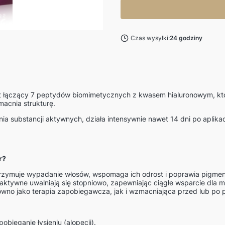
Czas wysyłki:
24 godziny
 łączący 7 peptydów biomimetycznych z kwasem hialuronowym, któ
macnia strukturę.
ia substancji aktywnych, działa intensywnie nawet 14 dni po aplikac
r?
zymuje wypadanie włosów, wspomaga ich odrost i poprawia pigmen
aktywne uwalniają się stopniowo, zapewniając ciągłe wsparcie dla
wno jako terapia zapobiegawcza, jak i wzmacniająca przed lub po 
ieganie łysieniu (alopecji).