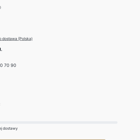
)
p dostawa (Polska)
ł.
0 70 90
:
j dostawy