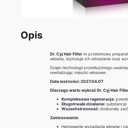
Opis
Dr. Cyj Hair Filler
to przełomowy preparat
włosów, stymuluje ich odrastanie oraz wz
Dzięki technologii przedłużonego uwalnian
rewitalizując mieszki włosowe.
Data ważności: 2027.04.07
Dlaczego warto wybrać Dr. Cyj Hair Fille
Kompleksowa regeneracja:
powstr
Długotrwałe działanie:
substancje 
Wszechstronność:
doskonały zaró
Zastosowanie:
Hamowanie wypadania włosów i zapob