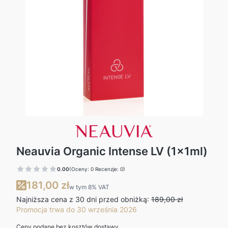
Neauvia Organic Intense LV (1x1ml)
0.00
(Oceny: 0 Recenzje: 0)
181,00 zł
w tym 8% VAT
w tym
8%
VAT
Najniższa cena z 30 dni przed obniżką:
189,00 zł
Promocja trwa do 30 września 2026
Ceny podane bez kosztów dostawy.