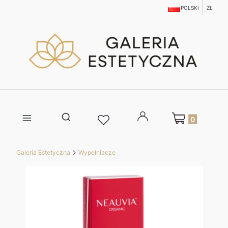
POLSKI
ZŁ
Produkty w kosz
Otwórz wyszukiwarkę
Galeria Estetyczna
Wypełniacze