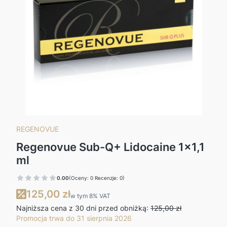
REGENOVUE
Regenovue Sub-Q+ Lidocaine 1x1,1
ml
0.00
(Oceny: 0 Recenzje: 0)
125,00 zł
w tym 8% VAT
w tym
8%
VAT
Najniższa cena z 30 dni przed obniżką:
125,00 zł
Promocja trwa do 31 sierpnia 2026