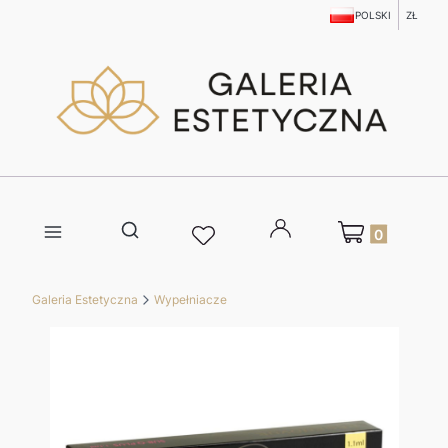
POLSKI
ZŁ
Produkty w kosz
Otwórz wyszukiwarkę
Galeria Estetyczna
Wypełniacze