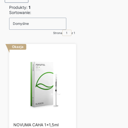
Produkty:
1
Lista produktów
Sortowanie:
Domyślne
Strona
z 1
Okazja
NOVUMA CAHA 1x1,5ml