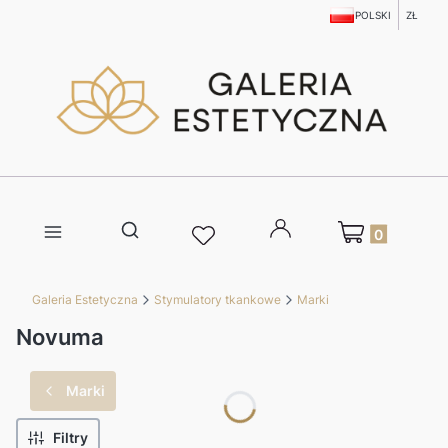
POLSKI
ZŁ
Produkty w kosz
Otwórz wyszukiwarkę
Galeria Estetyczna
Stymulatory tkankowe
Marki
Novuma
Marki
Filtry