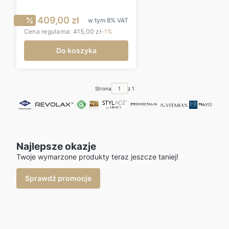
Cena promocyjna brutto
409,00 zł
w tym
8%
VAT
Cena regularna:
415,00 zł
-1%
Do koszyka
Strona
z 1
Najlepsze okazje
Twoje wymarzone produkty teraz jeszcze taniej!
Sprawdź promocje